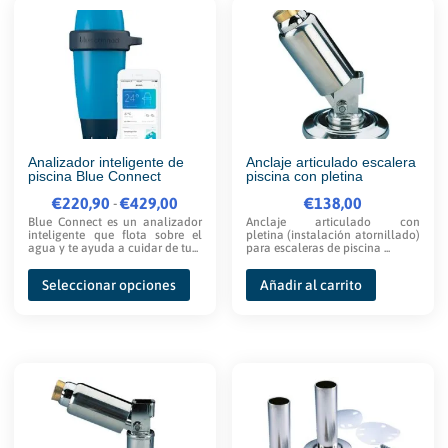
Analizador inteligente de
Anclaje articulado escalera
piscina Blue Connect
piscina con pletina
€
220,90
Rango
€
429,00
€
138,00
-
Blue Connect es un analizador
Anclaje articulado con
de
inteligente que flota sobre el
pletina (instalación atornillado)
agua y te ayuda a cuidar de tu...
para escaleras de piscina ...
precios:
Este
desde
Seleccionar opciones
Añadir al carrito
producto
€220,90
tiene
hasta
múltiples
€429,00
variantes.
Las
opciones