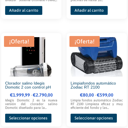
Añadir al carrito
Añadir al carrito
¡Oferta!
¡Oferta!
Clorador salino Idegis
Limpiafondos automático
Domotic 2 con control pH
Zodiac RT 2100
€
1.999,99
Rango
€
2.790,00
€
80,00
Rango
€
599,00
-
-
Idegis Domotic 2 es la nueva
Limpia fondos automático Zodiac
de
de
versión del clorador salino
RT 2100 Limpieza eficaz y muy
Domotic diseñado para la...
eficiente del fondo y las...
precios:
precios:
Este
Este
desde
desde
Seleccionar opciones
Seleccionar opciones
producto
produ
€1.999,99
€80,00
tiene
tiene