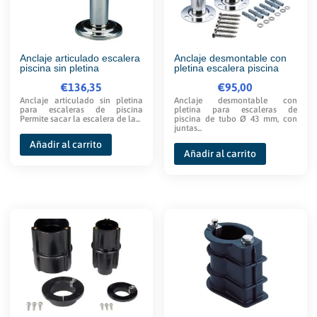
se
pueden
elegir
en
Anclaje articulado escalera
Anclaje desmontable con
piscina sin pletina
pletina escalera piscina
la
€
136,35
€
95,00
página
Anclaje articulado sin pletina
Anclaje desmontable con
para escaleras de piscina
pletina para escaleras de
de
Permite sacar la escalera de la...
piscina de tubo Ø 43 mm, con
juntas...
producto
Añadir al carrito
Añadir al carrito