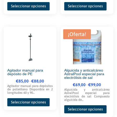
Este
Este
desde
desde
Seleccionar opciones
Seleccionar opciones
producto
produ
€13,00
€137,40
tiene
tiene
hasta
hasta
múltiples
múltip
€55,30
€259,00
variantes.
varian
¡Oferta!
Las
Las
opciones
opcio
se
se
pueden
puede
elegir
elegir
en
en
Agitador manual para
Alguicida y anticalcáreo
depósito de PE
AstralPool especial para
la
la
electrólisis de sal
€
85,00
Rango
€
88,00
-
página
págin
€
69,00
Rango
€
99,00
-
Agitador manual para depósitos
de
de polietileno Disponible en 2
Alguicida y anticalcáreo
de
de
de
longitudes: 60 y 90...
AstralPool especial para
precios:
electrólisis de sal Compuesto
producto
produ
Este
precios:
alguicida de...
desde
Seleccionar opciones
producto
desde
Este
€85,00
Seleccionar opciones
tiene
€69,00
produ
hasta