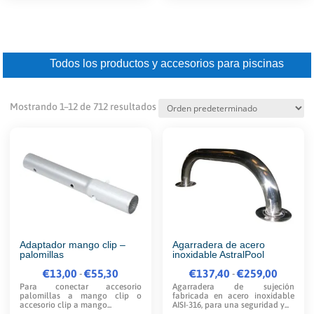
hasta
hasta
múltiples
múltip
€2.790,00
€599,00
variantes.
varian
Las
Las
Todos los productos y accesorios para piscinas
opciones
opcio
se
se
Mostrando 1–12 de 712 resultados
pueden
puede
elegir
elegir
en
en
la
la
página
págin
de
de
producto
produ
Adaptador mango clip –
Agarradera de acero
palomillas
inoxidable AstralPool
€
13,00
Rango
€
55,30
€
137,40
Rango
€
259,00
-
-
Para conectar accesorio
Agarradera de sujeción
de
de
palomillas a mango clip o
fabricada en acero inoxidable
accesorio clip a mango...
AISI-316, para una seguridad y...
precios:
precios: