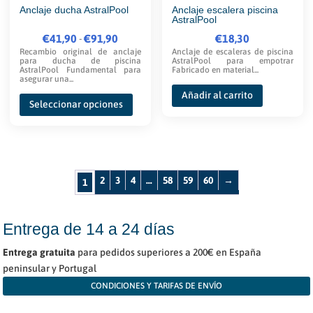
Anclaje ducha AstralPool
Anclaje escalera piscina
AstralPool
€
41,90
Rango
€
91,90
€
18,30
-
Recambio original de anclaje
Anclaje de escaleras de piscina
de
para ducha de piscina
AstralPool para empotrar
AstralPool Fundamental para
Fabricado en material...
precios:
asegurar una...
desde
Este
Añadir al carrito
Seleccionar opciones
€41,90
producto
hasta
tiene
€91,90
múltiples
variantes.
2
3
4
…
58
59
60
→
1
Las
opciones
se
Entrega de 14 a 24 días
pueden
Entrega gratuita
para pedidos superiores a 200€ en España
elegir
peninsular y Portugal
en
CONDICIONES Y TARIFAS DE ENVÍO
la
página