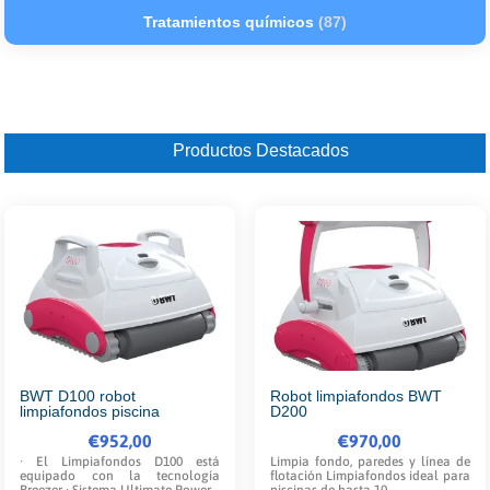
Tratamientos químicos
(87)
Productos Destacados
BWT D100 robot
Robot limpiafondos BWT
limpiafondos piscina
D200
€
952,00
€
970,00
· El Limpiafondos D100 está
Limpia fondo, paredes y línea de
equipado con la tecnología
flotación Limpiafondos ideal para
Breezer · Sistema Ultimate Power,...
piscinas de hasta 10...