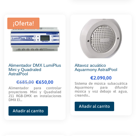
múltiples
hasta
tiene
€88,00
variantes.
€99,00
múltip
Las
varian
¡Oferta!
opciones
Las
se
opcio
pueden
se
elegir
puede
en
elegir
la
en
Alimentador DMX LumiPlus
Altavoz acuático
Mini y Quadraled
Aquarmony AstralPool
página
la
AstralPool
€
2.090,00
de
págin
€
685,00
El
El
€
650,00
Sistema de música subacuática
Aquarmony para difundir
producto
de
Alimentador para controlar
precio
precio
música y voz debajo el agua,
proyectores Mini y Quadraled
creando...
produ
211 RGB-DMX en instalaciones
original
actual
DMX El...
era:
es:
Añadir al carrito
Añadir al carrito
€685,00.
€650,00.