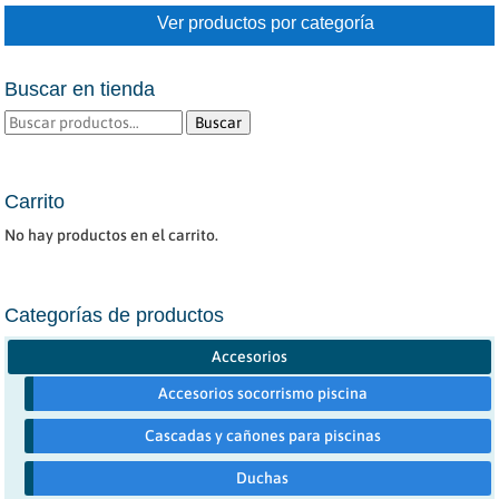
Ver productos por categoría
de
producto
Buscar en tienda
Buscar
Buscar
por:
Carrito
No hay productos en el carrito.
Categorías de productos
Accesorios
Accesorios socorrismo piscina
Cascadas y cañones para piscinas
Duchas