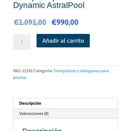
Dynamic AstralPool
El
El
€
1.091,00
€
990,00
precio
precio
original
actual
Trampolín
Añadir al carrito
era:
es:
piscina
€1.091,00.
€990,00.
flexible
Dynamic
AstralPool
cantidad
SKU:
21392
Categoría:
Trampolines y toboganes para
piscina
Descripción
Valoraciones (0)