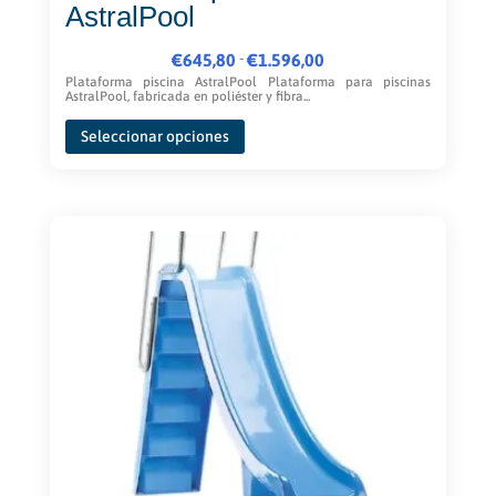
AstralPool
Rango
-
€
645,80
€
1.596,00
de
Plataforma piscina AstralPool Plataforma para piscinas
AstralPool, fabricada en poliéster y fibra...
precios:
Este
desde
Seleccionar opciones
producto
€645,80
tiene
hasta
múltiples
€1.596,00
variantes.
Las
opciones
se
pueden
elegir
en
la
página
de
producto