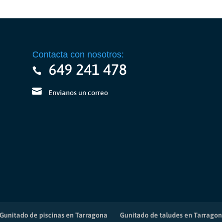
Las
opciones
se
pueden
elegir
Contacta con nosotros:
en
649 241 478
la
página
de
Envianos un correo
producto
Gunitado de piscinas en Tarragona
Gunitado de taludes en Tarrago