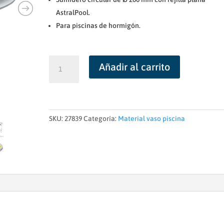
AstralPool.
Para piscinas de hormigón.
Sumidero
Añadir al carrito
circular
Ø200
rejilla
plana
piscina
SKU:
27839
Categoría:
Material vaso piscina
hormigón
AstralPool
cantidad