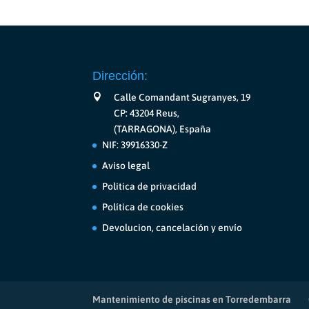
Las
opciones
se
pueden
elegir
Dirección:
en
la
Calle Comandant Sugranyes, 19
página
CP: 43204 Reus,
de
(TARRAGONA), España
producto
NIF: 39916330-Z
Aviso legal
Política de privacidad
Política de cookies
Devolucion, cancelación y envío
Mantenimiento de piscinas en Torredembarra