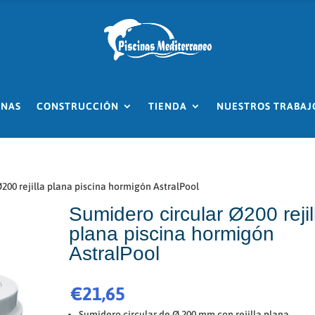
INAS
CONSTRUCCIÓN
TIENDA
NUESTROS TRABAJ
200 rejilla plana piscina hormigón AstralPool
Sumidero circular Ø200 rejil
plana piscina hormigón
AstralPool
€
21,65
Sumidero circular de Ø 200 mm con rejilla plana