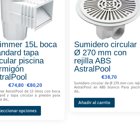
immer 15L boca
Sumidero circular
andard tapa
Ø 270 mm con
rcular piscina
rejilla ABS
rmigón
AstralPool
tralPool
€
38,70
Sumidero circular de Ø 270 mm con reji
Rango
-
€
74,80
€
80,20
AstralPool en ABS blanco Para pisci
de
er AstralPool de 15 litros con boca
de...
ard y tapa circular a presión para
precios:
a de...
Añadir al carrito
Este
desde
leccionar opciones
producto
€74,80
tiene
hasta
múltiples
€80,20
variantes.