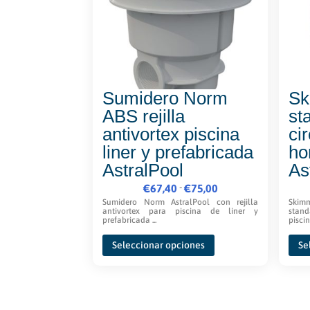
Sumidero Norm
Sk
ABS rejilla
st
antivortex piscina
ci
liner y prefabricada
ho
AstralPool
As
Rango
-
€
67,40
€
75,00
de
Sumidero Norm AstralPool con rejilla
Skimm
antivortex para piscina de liner y
stand
precios:
prefabricada ...
piscin
Este
desde
Seleccionar opciones
Se
producto
€67,40
tiene
hasta
múltiples
€75,00
variantes.