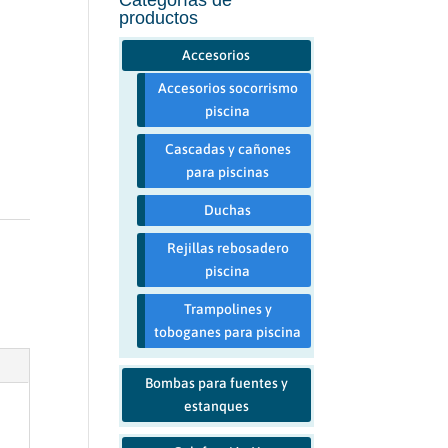
productos
Accesorios
Accesorios socorrismo
piscina
Cascadas y cañones
para piscinas
Duchas
Rejillas rebosadero
piscina
Trampolines y
toboganes para piscina
Bombas para fuentes y
estanques