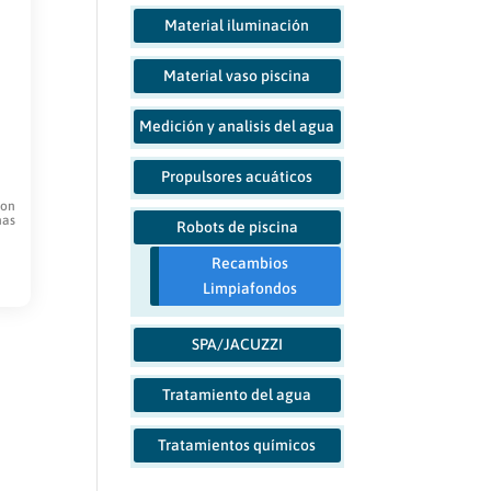
Material iluminación
Material vaso piscina
Medición y analisis del agua
Propulsores acuáticos
con
nas
Robots de piscina
Recambios
o
Limpiafondos
es
SPA/JACUZZI
s.
Tratamiento del agua
s
Tratamientos químicos