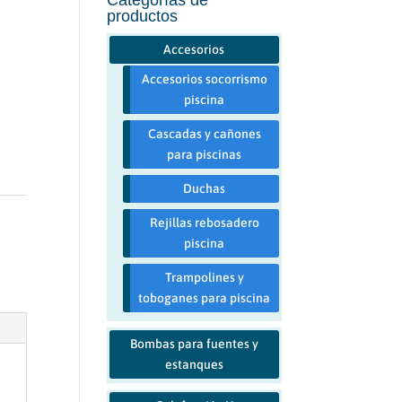
productos
Accesorios
Accesorios socorrismo
piscina
Cascadas y cañones
para piscinas
Duchas
Rejillas rebosadero
piscina
Trampolines y
toboganes para piscina
Bombas para fuentes y
estanques