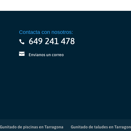
en
elegir
la
en
página
la
de
página
product
de
Contacta con nosotros:
producto
649 241 478
Envianos un correo
Gunitado de piscinas en Tarragona
Gunitado de taludes en Tarrago