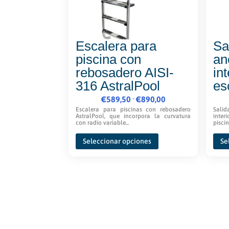
Escalera para
Sa
piscina con
an
rebosadero AISI-
in
316 AstralPool
es
Rango
-
€
589,50
€
890,00
de
Escalera para piscinas con rebosadero
Salid
AstralPool, que incorpora la curvatura
inter
precios:
con radio variable...
piscin
Este
desde
Seleccionar opciones
Se
producto
€589,50
tiene
hasta
múltiples
€890,00
variantes.
Las
opciones
se
pueden