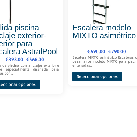
lida piscina
Escalera modelo
claje exterior-
MIXTO asimétrico
terior para
calera AstralPool
Rango
-
€
690,00
€
790,00
de
Escalera MIXTO asimétrico Escaleras 
Rango
-
€
393,00
€
566,00
pasamanos modelo MIXTO para pisci
precios:
de
a de piscina con anclajes exterior e
enterradas,...
ior, especialmente diseñada para
Este
desde
precios:
as con...
Seleccionar opciones
product
Este
€690,00
desde
leccionar opciones
tiene
producto
hasta
€393,00
múltipl
tiene
€790,00
hasta
variante
múltiples
€566,00
Las
variantes.
opcione
Las
se
opciones
pueden
se
elegir
pueden