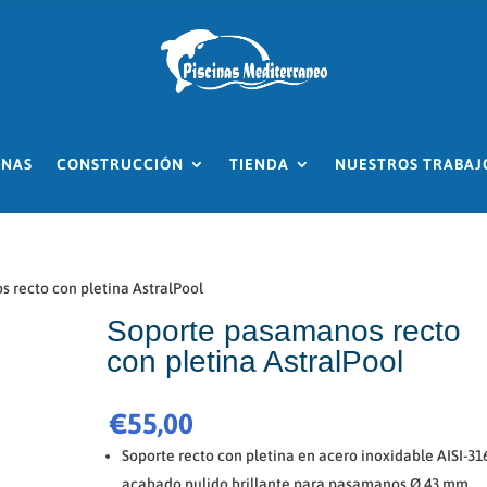
INAS
CONSTRUCCIÓN
TIENDA
NUESTROS TRABAJ
 recto con pletina AstralPool
Soporte pasamanos recto
con pletina AstralPool
€
55,00
Soporte recto con pletina en acero inoxidable AISI-31
acabado pulido brillante para pasamanos Ø 43 mm.