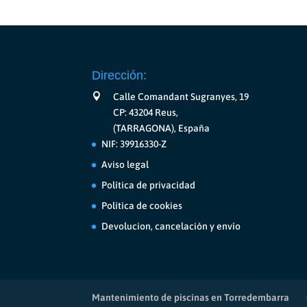
elegir
en
la
página
de
Dirección:
producto
Calle Comandant Sugranyes, 19
CP: 43204 Reus,
(TARRAGONA), España
NIF: 39916330-Z
Aviso legal
Política de privacidad
Política de cookies
Devolucion, cancelación y envío
Mantenimiento de piscinas en Torredembarra