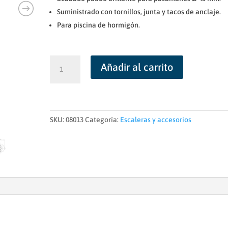
Suministrado con tornillos, junta y tacos de anclaje.
Para piscina de hormigón.
Soporte
Añadir al carrito
pasamanos
recto
con
pletina
AstralPool
SKU:
08013
Categoría:
Escaleras y accesorios
cantidad