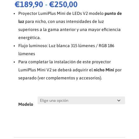
Rango
€
189,90
-
€
250,00
de
Proyector LumiPlus Mini de LEDs V2 modelo
punto de
precios:
luz
para nicho, con unas intensidades de luz
desde
superiores a la gama anterior y una mayor eficiencia
€189,90
energética.
hasta
€250,00
Flujo luminoso: Luz blanca 315 lúmenes / RGB 186
lúmenes
Para completar la instalación de este proyector
LumiPlus Mini V2 se deberá adquirir el
nicho Mini
por
separado (ver complementos y accesorios).
Modelo