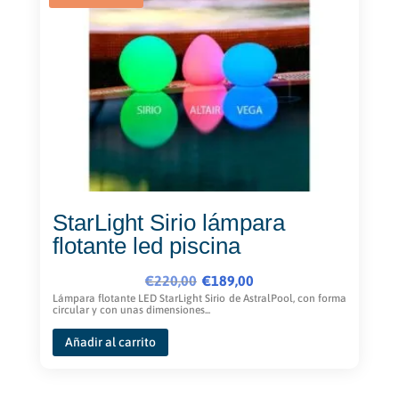
opciones
se
pueden
elegir
en
la
página
de
producto
StarLight Sirio lámpara
flotante led piscina
El
El
€
220,00
€
189,00
precio
precio
Lámpara flotante LED StarLight Sirio de AstralPool, con forma
circular y con unas dimensiones...
original
actual
era:
es:
Añadir al carrito
€220,00.
€189,00.