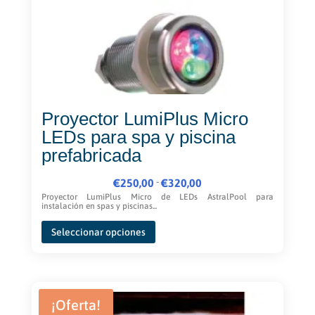
Proyector LumiPlus Micro
LEDs para spa y piscina
prefabricada
Rango
-
€
250,00
€
320,00
de
Proyector LumiPlus Micro de LEDs AstralPool para
instalación en spas y piscinas...
precios:
Este
desde
Seleccionar opciones
producto
€250,00
tiene
hasta
múltiples
€320,00
variantes.
Las
¡Oferta!