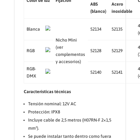
Color de luz
Fijación
ABS
Acero
(blanco)
inoxidable
Blanca
52134
52135
(
Nicho Mini
(ver
RGB
52128
52129
complementos
(
y accesorios)
RGB-
52140
52141
DMX
(
Características técnicas
Tensión nominal: 12V AC
Protección: IPX8
Incluye cable de 2,5 metros (H07RN-F 2×1,5
mm²).
Se puede instalar tanto dentro como fuera