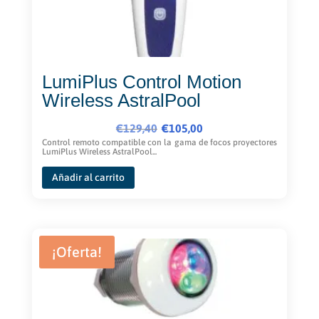
LumiPlus Control Motion
Wireless AstralPool
El
El
€
129,40
€
105,00
precio
precio
Control remoto compatible con la gama de focos proyectores
LumiPlus Wireless AstralPool...
original
actual
era:
es:
Añadir al carrito
€129,40.
€105,00.
¡Oferta!