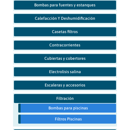
Bombas para fuentes y estanques
Calefacción Y Deshumidificación
Casetas filtros
Contracorrientes
Cubiertas y cobertores
Electrolisis salina
Escaleras y accesorios
Filtración
Bombas para piscinas
Filtros Piscinas