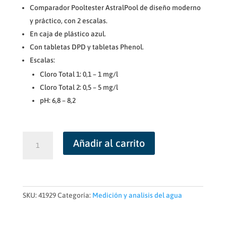
Comparador Pooltester AstralPool de diseño moderno
y práctico, con 2 escalas.
En caja de plástico azul.
Con tabletas DPD y tabletas Phenol.
Escalas:
Cloro Total 1: 0,1 – 1 mg/l
Cloro Total 2: 0,5 – 5 mg/l
pH: 6,8 – 8,2
Pooltester
Añadir al carrito
Cloro
Total
(2
escalas)
y
SKU:
41929
Categoría:
Medición y analisis del agua
pH
cantidad