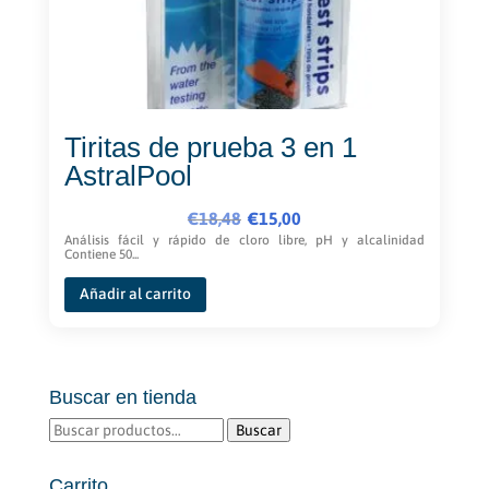
la
página
de
producto
Tiritas de prueba 3 en 1
AstralPool
El
El
€
18,48
€
15,00
precio
precio
Análisis fácil y rápido de cloro libre, pH y alcalinidad
Contiene 50...
original
actual
era:
es:
Añadir al carrito
€18,48.
€15,00.
Buscar en tienda
Buscar
Buscar
por:
Carrito