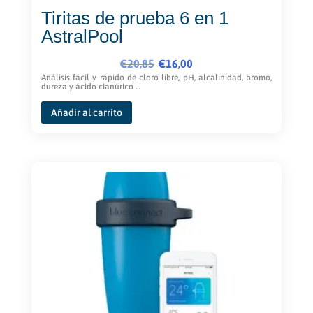
Tiritas de prueba 6 en 1
AstralPool
El
El
€
20,85
€
16,00
precio
precio
Análisis fácil y rápido de cloro libre, pH, alcalinidad, bromo,
dureza y ácido cianúrico ...
original
actual
era:
es:
Añadir al carrito
€20,85.
€16,00.