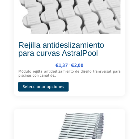
Rejilla antideslizamiento
para curvas AstralPool
Rango
-
€
1,37
€
2,00
de
Módulo rejilla antideslizamiento de diseño transversal para
piscinas con canal de...
precios:
Este
desde
Seleccionar opciones
producto
€1,37
tiene
hasta
múltiples
€2,00
variantes.
Las
opciones
se
pueden