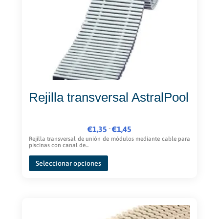
elegir
en
la
página
de
producto
Rejilla transversal AstralPool
Rango
-
€
1,35
€
1,45
de
Rejilla transversal de unión de módulos mediante cable para
piscinas con canal de...
precios:
Este
desde
Seleccionar opciones
producto
€1,35
tiene
hasta
múltiples
€1,45
variantes.
Las