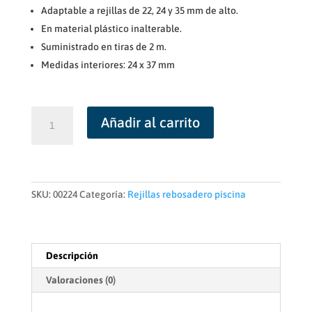
Adaptable a rejillas de 22, 24 y 35 mm de alto.
En material plástico inalterable.
Suministrado en tiras de 2 m.
Medidas interiores: 24 x 37 mm
Perfil
Añadir al carrito
soporte
rejilla
piscina
AstralPool
cantidad
SKU:
00224
Categoría:
Rejillas rebosadero piscina
Descripción
Valoraciones (0)