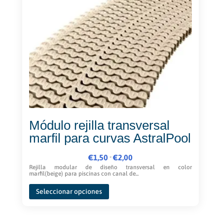
opciones
se
pueden
elegir
en
la
página
de
producto
Módulo rejilla transversal
marfil para curvas AstralPool
Rango
-
€
1,50
€
2,00
de
Rejilla modular de diseño transversal en color
marfil(beige) para piscinas con canal de...
precios:
Este
desde
Seleccionar opciones
producto
€1,50
tiene
hasta
múltiples