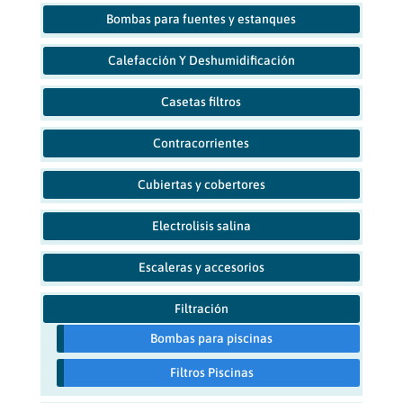
Bombas para fuentes y estanques
Calefacción Y Deshumidificación
Casetas filtros
Contracorrientes
Cubiertas y cobertores
Electrolisis salina
Escaleras y accesorios
Filtración
Bombas para piscinas
Filtros Piscinas