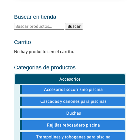
múltiples
variantes.
Buscar en tienda
Las
opciones
Buscar
Buscar
se
por:
pueden
Carrito
elegir
No hay productos en el carrito.
en
la
Categorías de productos
página
de
Accesorios
producto
Accesorios socorrismo piscina
Cascadas y cañones para piscinas
Duchas
Rejillas rebosadero piscina
Trampolines y toboganes para piscina