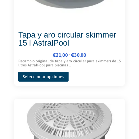
Tapa y aro circular skimmer
15 l AstralPool
Rango
-
€
21,00
€
30,00
de
Recambio original de tapa y aro circular para skimmers de 15
litros AstralPool para piscinas ...
precios:
Este
desde
Seleccionar opciones
producto
€21,00
tiene
hasta
múltiples
€30,00
variantes.
Las
opciones
se
pueden
elegir