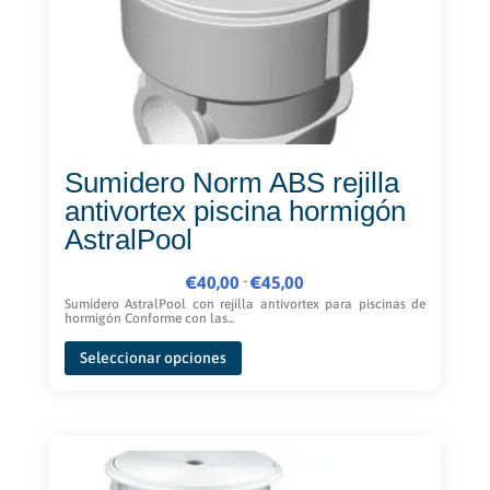
en
la
página
de
producto
Sumidero Norm ABS rejilla
antivortex piscina hormigón
AstralPool
Rango
-
€
40,00
€
45,00
de
Sumidero AstralPool con rejilla antivortex para piscinas de
hormigón Conforme con las...
precios:
Este
desde
Seleccionar opciones
producto
€40,00
tiene
hasta
múltiples
€45,00
variantes.
Las
opciones