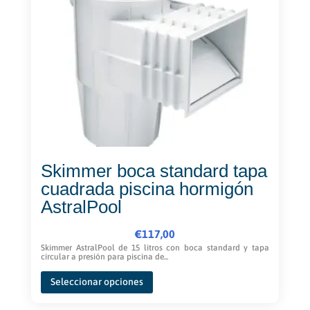
se
pueden
elegir
en
la
página
de
producto
Skimmer boca standard tapa
cuadrada piscina hormigón
AstralPool
€
117,00
Skimmer AstralPool de 15 litros con boca standard y tapa
circular a presión para piscina de...
Este
Seleccionar opciones
producto
tiene