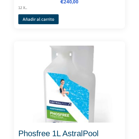
€
240,00
12 X...
Añadir al carrito
Phosfree 1L AstralPool