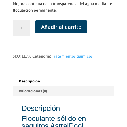
Mejora continua de la transparencia del agua mediante
floculación permanente.
Floculante
Añadir al carrito
sólido
en
saquitos
AstralPool
cantidad
SKU:
11390
Categoría:
Tratamientos químicos
Descripción
Valoraciones (0)
Descripción
Floculante sólido en
saquitos AstralPool