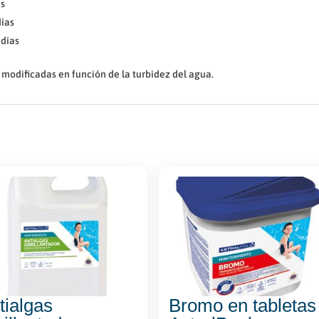
as
días
 días
 modificadas en función de la turbidez del agua.
tialgas
Bromo en tabletas