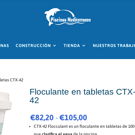
INAS
CONSTRUCCIÓN
TIENDA
NUESTROS TRABAJ
letas CTX-42
Floculante en tabletas CTX
42
Rango
€
82,20
-
€
105,00
de
CTX-42 Flocculant es un floculante en tabletas de 100
precios:
que
clarifica el agua
de la piscina.