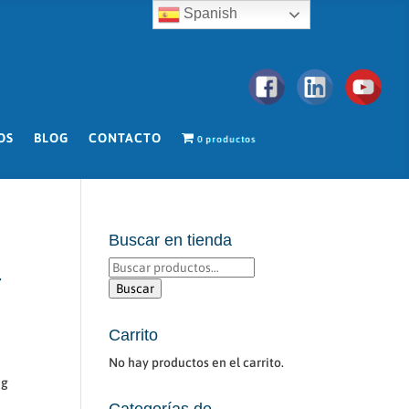
Spanish
OS
BLOG
CONTACTO
0 productos
Buscar en tienda
Buscar
-
por:
Buscar
Carrito
No hay productos en el carrito.
 g
Categorías de