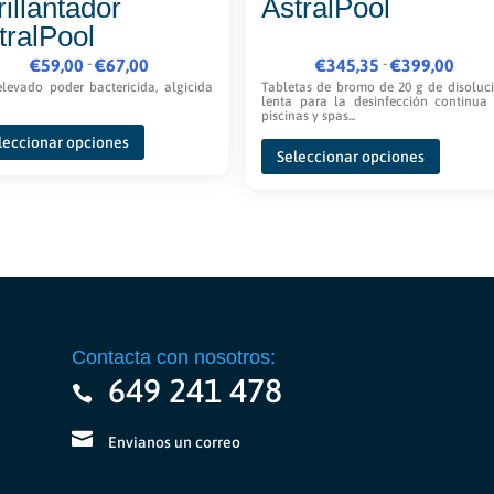
rillantador
AstralPool
tralPool
Rango
Rango
-
-
€
59,00
€
67,00
€
345,35
€
399,00
de
de
levado poder bactericida, algicida
Tabletas de bromo de 20 g de disoluc
lenta para la desinfección continua
precios:
precios:
piscinas y spas...
Este
Este
desde
desde
leccionar opciones
producto
Seleccionar opciones
product
€59,00
€345,35
tiene
tiene
hasta
hasta
múltiples
múltipl
€67,00
€399,00
variantes.
variante
Las
Las
opciones
opcione
se
se
pueden
pueden
elegir
Contacta con nosotros:
elegir
en
649 241 478
en
la
la
página
página
Envianos un correo
de
de
producto
product