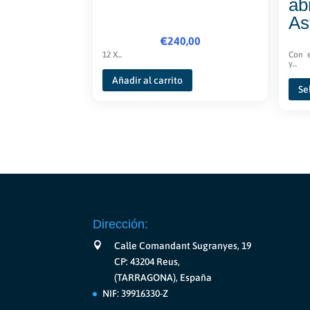
ab
As
€
240,00
12 X...
Con e
y...
Añadir al carrito
Se
Dirección:
Calle Comandant Sugranyes, 19
CP: 43204 Reus,
(TARRAGONA), España
NIF: 39916330-Z