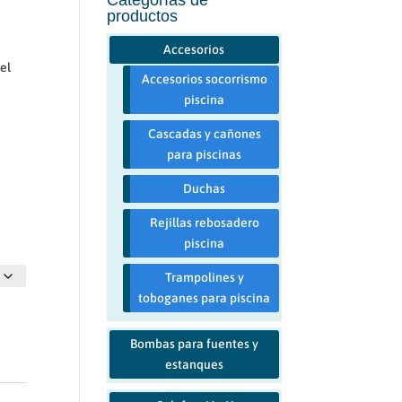
productos
Accesorios
el
Accesorios socorrismo
piscina
Cascadas y cañones
para piscinas
Duchas
Rejillas rebosadero
piscina
Trampolines y
toboganes para piscina
Bombas para fuentes y
estanques