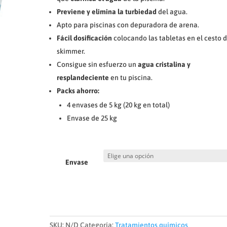
desde
Previene y elimina la turbiedad
del agua.
€82,20
Apto para piscinas con depuradora de arena.
hasta
€105,00
Fácil dosificación
colocando las tabletas en el cesto d
skimmer.
Consigue sin esfuerzo un
agua cristalina y
resplandeciente
en tu piscina.
Packs ahorro:
4 envases de 5 kg (20 kg en total)
Envase de 25 kg
Envase
SKU:
N/D
Categoría:
Tratamientos químicos