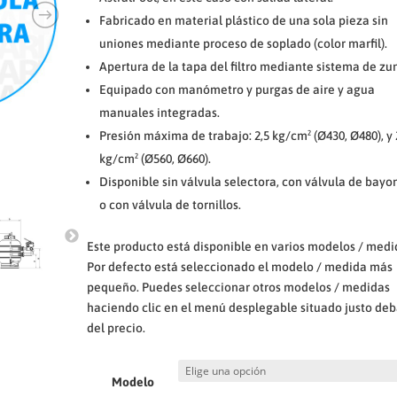
desde
Fabricado en material plástico de una sola pieza sin
€290,00
uniones mediante proceso de soplado (color marfil).
hasta
€1.273,00
Apertura de la tapa del filtro mediante sistema de zu
Equipado con manómetro y purgas de aire y agua
manuales integradas.
Presión máxima de trabajo: 2,5 kg/cm² (Ø430, Ø480), y 
kg/cm² (Ø560, Ø660).
Disponible sin válvula selectora, con válvula de bayo
o con válvula de tornillos.
Este producto está disponible en varios modelos / medi
Por defecto está seleccionado el modelo / medida más
pequeño. Puedes seleccionar otros modelos / medidas
haciendo clic en el menú desplegable situado justo deb
del precio.
Modelo