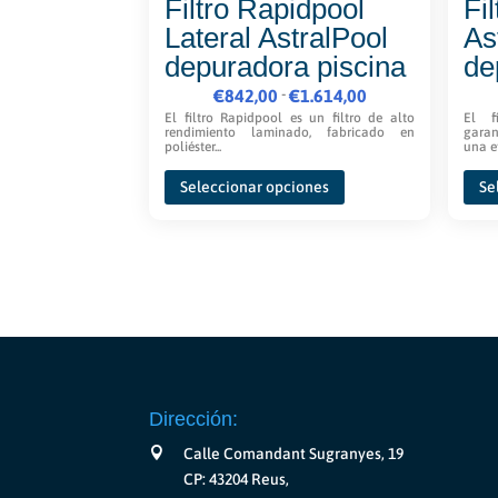
Filtro Rapidpool
Fil
Lateral AstralPool
As
depuradora piscina
de
Rango
-
€
842,00
€
1.614,00
de
El filtro Rapidpool es un filtro de alto
El f
rendimiento laminado, fabricado en
garan
precios:
poliéster...
una ef
Este
desde
Seleccionar opciones
Se
producto
€842,00
tiene
hasta
múltiples
€1.614,00
variantes.
Las
opciones
se
pueden
elegir
Dirección:
en
la
Calle Comandant Sugranyes, 19
página
CP: 43204 Reus,
de