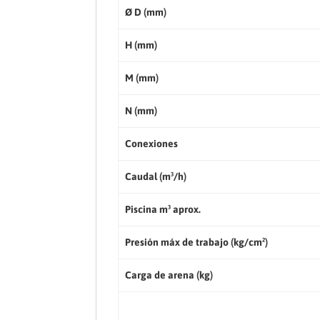
Ø D (mm)
H (mm)
M (mm)
N (mm)
Conexiones
Caudal (m³/h)
Piscina m³ aprox.
Presión máx de trabajo (kg/cm²)
Carga de arena (kg)