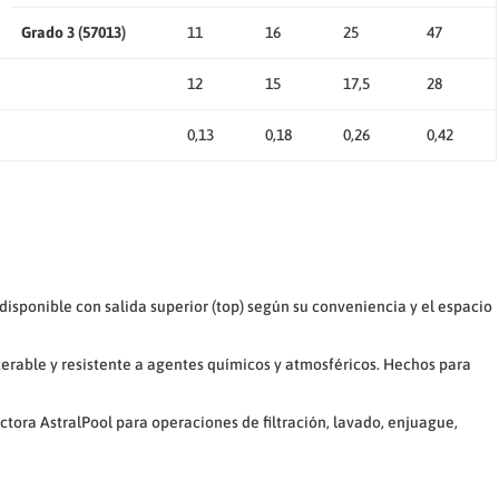
Grado 3 (57013)
11
16
25
47
12
15
17,5
28
0,13
0,18
0,26
0,42
 disponible con salida superior (top) según su conveniencia y el espacio
lterable y resistente a agentes químicos y atmosféricos. Hechos para
tora AstralPool para operaciones de filtración, lavado, enjuague,