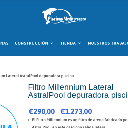
INAS
CONSTRUCCIÓN
TIENDA
NUESTROS TRABAJ
ium Lateral AstralPool depuradora piscina
Filtro Millennium Lateral
AstralPool depuradora pisc
Rango
€
290,00
-
€
1.273,00
de
El Filtro Millennium es un filtro de arena fabricado po
precios:
AstralPool, en este caso con salida lateral.