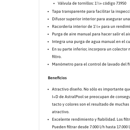
Válvula de tornillos: 1½» código 73950
Tapa transparente para facilitar la inspecció
Difusor superior interior para asegurar una
Racordería interior de 1½» para un rendim
Purga de aire manual para hacer salir el aire
Integra una purga de agua manual en el cuer
En su parte inferior, incorpora un colector
filtro.
Manómetro para el control de lavado del fil
Beneficios
Atractivo diseño. No sólo es importante que
I+D de AstralPool se preocupan de consegui
tacto y colores son el resultado de muchas
atractivo.
Excelente rendimiento y fiabilidad. Los fil
Pueden filtrar desde 7.000 l/h hasta 17.000 