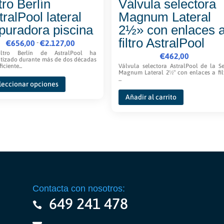
tro Berlín
Válvula selectora
tralPool lateral
Magnum Lateral
puradora piscina
2½» con enlaces 
filtro AstralPool
Rango
-
€
656,00
€
2.127,00
de
iltro Berlín de AstralPool ha
€
462,00
tizado durante más de dos décadas
precios:
iciente...
Válvula selectora AstralPool de la Se
Magnum Lateral 2½" con enlaces a fil
Este
desde
...
leccionar opciones
producto
€656,00
Añadir al carrito
tiene
hasta
múltiples
€2.127,00
variantes.
Las
opciones
se
pueden
elegir
Contacta con nosotros:
en
649 241 478
la
página
de