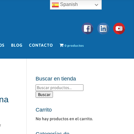
Spanish
OS
BLOG
CONTACTO
0 productos
Buscar en tienda
Buscar
por:
Buscar
ina
Carrito
No hay productos en el carrito.
r
Categorías de