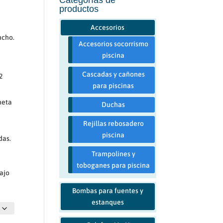
productos
Accesorios
ncho.
Accesorios socorrismo
piscina
Cascadas y cañones
2
para piscinas
neta
Duchas
Rejillas rebosadero
piscina
das.
Trampolines y
toboganes para piscina
ajo
Bombas para fuentes y
estanques