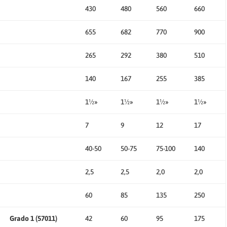
430
480
560
660
655
682
770
900
265
292
380
510
140
167
255
385
1½»
1½»
1½»
1½»
7
9
12
17
40-50
50-75
75-100
140
2,5
2,5
2,0
2,0
60
85
135
250
Grado 1 (57011)
42
60
95
175