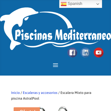
Spanish
Inicio
/
Escaleras y accesorios
/ Escalera Mixto para
piscina AstralPool