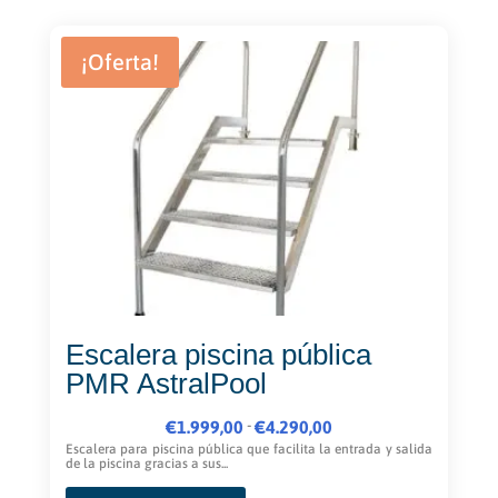
múltiples
€515,00
variantes.
Las
¡Oferta!
opciones
se
pueden
elegir
en
la
página
de
producto
Escalera piscina pública
PMR AstralPool
Rango
-
€
1.999,00
€
4.290,00
de
Escalera para piscina pública que facilita la entrada y salida
de la piscina gracias a sus...
precios:
Este