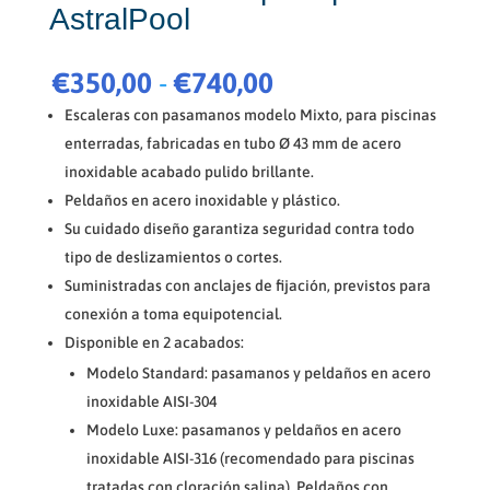
AstralPool
Rango
€
350,00
-
€
740,00
de
Escaleras con pasamanos modelo Mixto, para piscinas
precios:
enterradas, fabricadas en tubo Ø 43 mm de acero
desde
inoxidable acabado pulido brillante.
€350,00
Peldaños en acero inoxidable y plástico.
hasta
€740,00
Su cuidado diseño garantiza seguridad contra todo
tipo de deslizamientos o cortes.
Suministradas con anclajes de fijación, previstos para
conexión a toma equipotencial.
Disponible en 2 acabados:
Modelo Standard: pasamanos y peldaños en acero
inoxidable AISI-304
Modelo Luxe: pasamanos y peldaños en acero
inoxidable AISI-316 (recomendado para piscinas
tratadas con cloración salina). Peldaños con