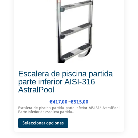
Escalera de piscina partida
parte inferior AISI-316
AstralPool
Rango
-
€
417,00
€
515,00
de
Escalera de piscina partida parte inferior AISI-316 AstralPool
Parte inferior de escalera partida...
precios:
Este
desde
Seleccionar opciones
producto
€417,00
tiene
hasta