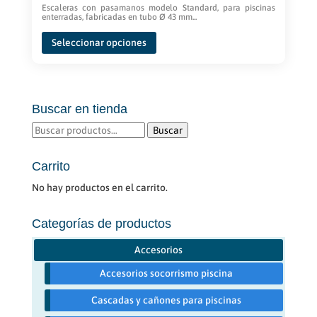
de
Escaleras con pasamanos modelo Standard, para piscinas
enterradas, fabricadas en tubo Ø 43 mm...
precios:
Este
desde
Seleccionar opciones
producto
€250,00
tiene
hasta
múltiples
€580,00
variantes.
Buscar en tienda
Las
opciones
Buscar
Buscar
se
por:
pueden
Carrito
elegir
No hay productos en el carrito.
en
la
Categorías de productos
página
de
Accesorios
producto
Accesorios socorrismo piscina
Cascadas y cañones para piscinas