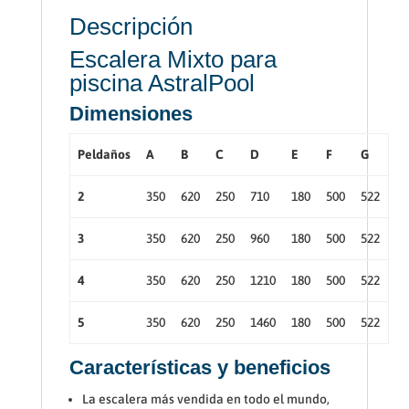
Descripción
Escalera Mixto para
piscina AstralPool
Dimensiones
Peldaños
A
B
C
D
E
F
G
2
350
620
250
710
180
500
522
3
350
620
250
960
180
500
522
4
350
620
250
1210
180
500
522
5
350
620
250
1460
180
500
522
Características y beneficios
La escalera más vendida en todo el mundo,