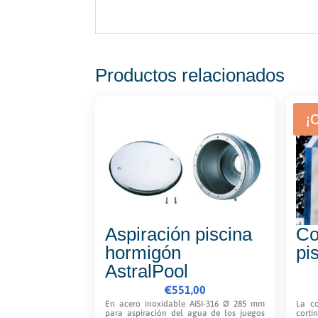
Productos relacionados
¡
Aspiración piscina
Co
hormigón
pi
AstralPool
€
551,00
En acero inoxidable AISI-316 Ø 285 mm
La co
para aspiración del agua de los juegos
corti