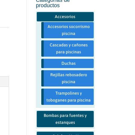
productos
Accesorios
Accesorios socorrismo
s
piscina
Cascadas y cañones
para piscinas
Duchas
Rejillas rebosadero
piscina
Trampolines y
toboganes para piscina
Bombas para fuentes y
estanques