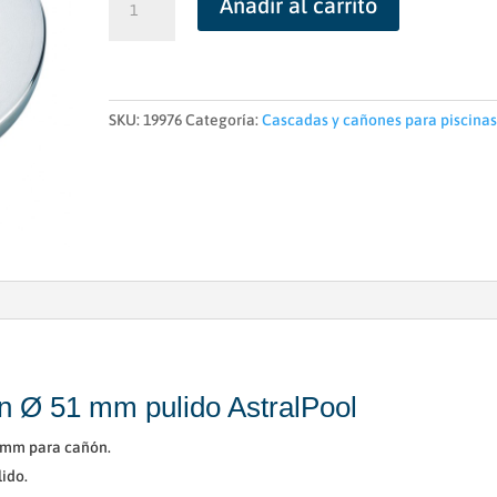
Añadir al carrito
Inox
Cañon
Ø
51
mm
SKU:
19976
Categoría:
Cascadas y cañones para piscina
pulido
AstralPool
cantidad
n Ø 51 mm pulido AstralPool
 mm para cañón.
lido.