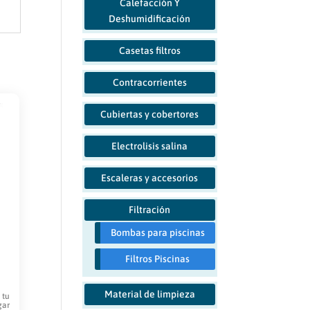
Calefacción Y
Deshumidificación
Casetas filtros
Contracorrientes
Cubiertas y cobertores
Electrolisis salina
Escaleras y accesorios
Filtración
Bombas para piscinas
Filtros Piscinas
Material de limpieza
 tu
gar