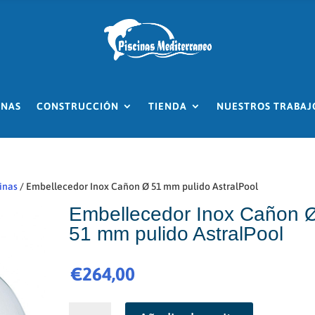
INAS
CONSTRUCCIÓN
TIENDA
NUESTROS TRABAJ
inas
/ Embellecedor Inox Cañon Ø 51 mm pulido AstralPool
Embellecedor Inox Cañon 
51 mm pulido AstralPool
€
264,00
Embellecedor