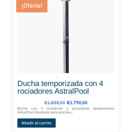
¡Oferta!
Ducha temporizada con 4
rociadores AstralPool
El
El
€
1.888,00
€
1.790,00
precio
precio
Ducha con 4 rociadores y pulsadores temporizados
AstralPool Diseñada para piscinas...
original
actual
era:
es:
Añadir al carrito
€1.888,00.
€1.790,00.