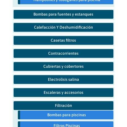
Bombas para fuentes y estanques
Calefacción Y Deshumidificación
Casetas filtros
Contracorrientes
Cubiertas y cobertores
Electrolisis salina
Escaleras y accesorios
Filtración
Bombas para piscinas
Filtros Piscinas