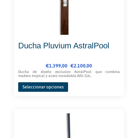
Ducha Pluvium AstralPool
Rango
-
€
1.399,00
€
2.100,00
de
Ducha de diseño exclusivo AstralPool que combina
madera tropical y acero inoxidable AISI-316...
precios:
Este
desde
Seleccionar opciones
producto
€1.399,00
tiene
hasta
múltiples
€2.100,00
variantes.
Las
opciones
se
pueden