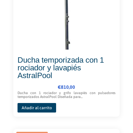
elegir
en
la
página
de
producto
Ducha temporizada con 1
rociador y lavapiés
AstralPool
€
810,00
Ducha con 1 rociador y grifo lavapiés con pulsadores
temporizados AstralPool Diseñada para...
Añadir al carrito