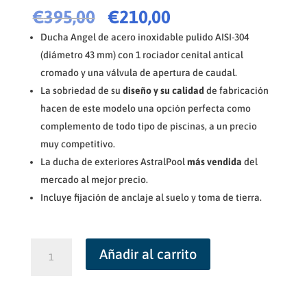
El
El
€
395,00
€
210,00
precio
precio
Ducha Angel de acero inoxidable pulido AISI-304
original
actual
(diámetro 43 mm) con 1 rociador cenital antical
era:
es:
cromado y una válvula de apertura de caudal.
€395,00.
€210,00.
La sobriedad de su
diseño y su calidad
de fabricación
hacen de este modelo una opción perfecta como
complemento de todo tipo de piscinas, a un precio
muy competitivo.
La ducha de exteriores AstralPool
más vendida
del
mercado al mejor precio.
Incluye fijación de anclaje al suelo y toma de tierra.
Ducha
Añadir al carrito
Angel
AstralPool
cantidad