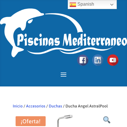
Spanish
Inicio
/
Accesorios
/
Duchas
/ Ducha Angel AstralPool
¡Oferta!