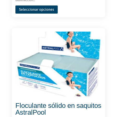
precios:
Este
desde
Seleccionar opciones
producto
€200,80
tiene
hasta
múltiples
€294,90
variantes.
Las
opciones
se
pueden
elegir
en
la
página
de
producto
Floculante sólido en saquitos
AstralPool