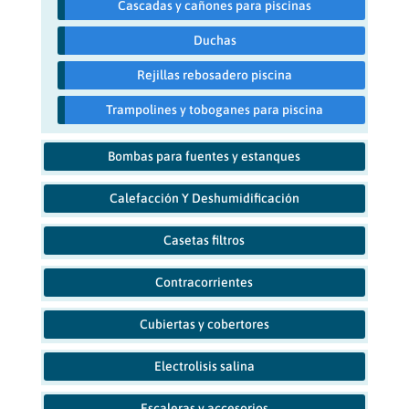
Cascadas y cañones para piscinas
Duchas
Rejillas rebosadero piscina
Trampolines y toboganes para piscina
Bombas para fuentes y estanques
Calefacción Y Deshumidificación
Casetas filtros
Contracorrientes
Cubiertas y cobertores
Electrolisis salina
Escaleras y accesorios