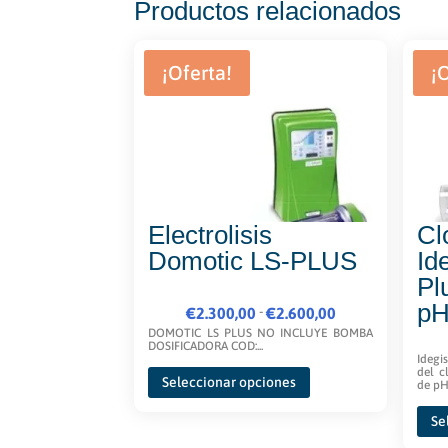
Productos relacionados
¡Oferta!
¡
Electrolisis
Cl
Domotic LS-PLUS
Id
Pl
p
Rango
-
€
2.300,00
€
2.600,00
de
DOMOTIC LS PLUS NO INCLUYE BOMBA
DOSIFICADORA COD:...
precios:
Idegi
Este
del c
desde
Seleccionar opciones
producto
de pH 
€2.300,00
tiene
Se
hasta
múltiples