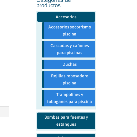
productos
Accesorios
Accesorios socorrismo
piscina
Cascadas y cañones
para piscinas
Duchas
Rejillas rebosadero
piscina
Trampolines y
toboganes para piscina
Bombas para fuentes y
estanques