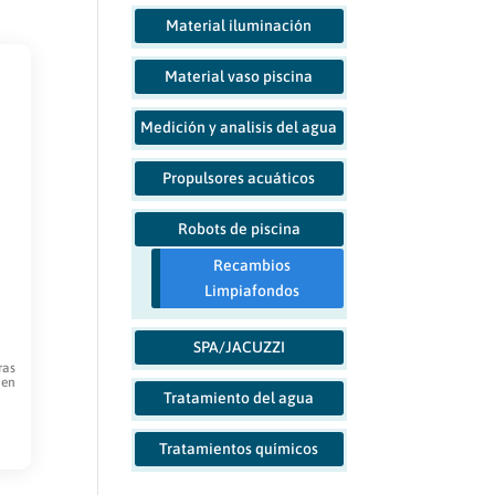
Material iluminación
Material vaso piscina
Medición y analisis del agua
Propulsores acuáticos
Robots de piscina
Recambios
Limpiafondos
SPA/JACUZZI
ras
 en
Tratamiento del agua
o
Tratamientos químicos
es