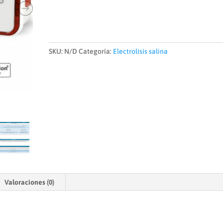
€560,00
hasta
€680,00
SKU:
N/D
Categoría:
Electrolisis salina
Valoraciones (0)