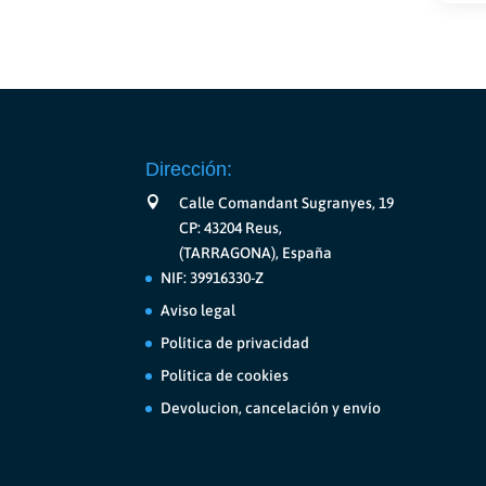
€2.600,00
variantes.
Las
opciones
se
pueden
elegir
en
Dirección:
la
Calle Comandant Sugranyes, 19
página
CP: 43204 Reus,
de
(TARRAGONA), España
producto
NIF: 39916330-Z
Aviso legal
Política de privacidad
Política de cookies
Devolucion, cancelación y envío