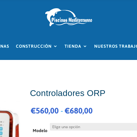
INAS
CONSTRUCCIÓN
TIENDA
NUESTROS TRABAJ
Controladores ORP
Rango
€
560,00
-
€
680,00
de
precios:
desde
Modelo