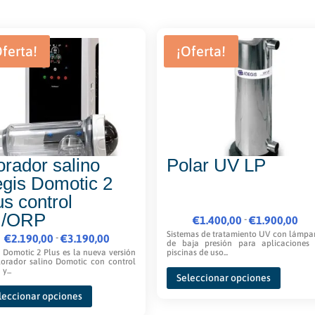
Oferta!
¡Oferta!
orador salino
Polar UV LP
egis Domotic 2
us control
H/ORP
Rango
-
€
1.400,00
€
1.900,00
de
Sistemas de tratamiento UV con lámpa
Rango
-
€
2.190,00
€
3.190,00
de baja presión para aplicaciones
precios:
de
s Domotic 2 Plus es la nueva versión
piscinas de uso...
lorador salino Domotic con control
Este
desde
precios:
y...
Seleccionar opciones
product
Este
€1.400,00
desde
leccionar opciones
tiene
producto
hasta
€2.190,00
múltipl