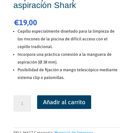
aspiración Shark
€
19,00
Cepillo especialmente diseñado para la limpieza de
los rincones de la piscina de difícil acceso con el
cepillo tradicional.
Incorpora una práctica conexión a la manguera de
aspiración (Ø 38 mm).
Posibilidad de fijación a mango telescópico mediante
sistema clip o palomillas.
Cepillo
Añadir al carrito
para
esquinas
con
aspiración
Shark
SKU:
36617
Categoría:
Material de limpieza