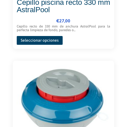
Cepillo piscina recto 330 mm
AstralPool
€
27,00
Cepillo recto de 330 mm de anchura AstralPool para la
perfecta limpieza de fondo, paredes o...
Este
Seleccionar opciones
producto
tiene
múltiples
variantes.
Las
opciones
se
pueden
elegir
en
la
página
de
producto