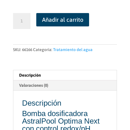
Bomba
Añadir al carrito
dosificadora
AstralPool
Optima
Next
con
SKU:
66166
Categoría:
Tratamiento del agua
control
redox/pH
cantidad
Descripción
Valoraciones (0)
Descripción
Bomba dosificadora
AstralPool Optima Next
con control redox/pH