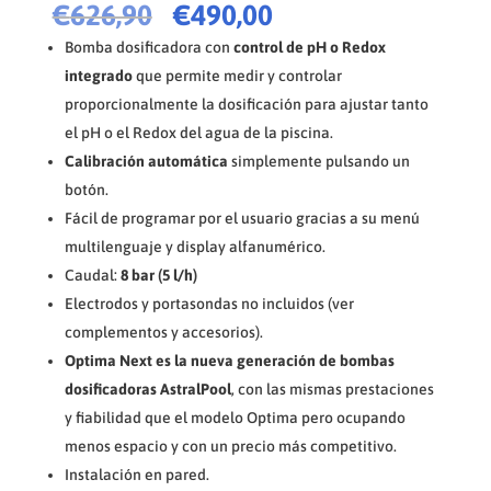
El
El
€
626,90
€
490,00
precio
precio
Bomba dosificadora con
control de pH o Redox
original
actual
integrado
que permite medir y controlar
era:
es:
proporcionalmente la dosificación para ajustar tanto
€626,90.
€490,00.
el pH o el Redox del agua de la piscina.
Calibración automática
simplemente pulsando un
botón.
Fácil de programar por el usuario gracias a su menú
multilenguaje y display alfanumérico.
Caudal:
8 bar (5 l/h)
Electrodos y portasondas no incluidos (ver
complementos y accesorios).
Optima Next es la nueva generación de bombas
dosificadoras AstralPool
, con las mismas prestaciones
y fiabilidad que el modelo Optima pero ocupando
menos espacio y con un precio más competitivo.
Instalación en pared.