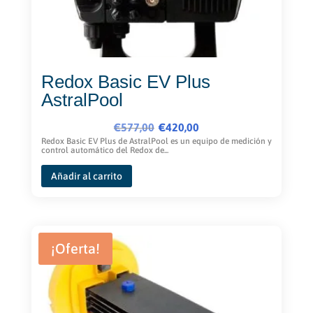
página
de
producto
Redox Basic EV Plus
AstralPool
El
El
€
577,00
€
420,00
precio
precio
Redox Basic EV Plus de AstralPool es un equipo de medición y
control automático del Redox de...
original
actual
era:
es:
Añadir al carrito
€577,00.
€420,00.
¡Oferta!