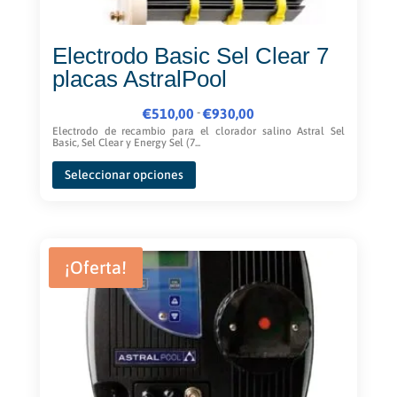
Electrodo Basic Sel Clear 7
placas AstralPool
Rango
-
€
510,00
€
930,00
de
Electrodo de recambio para el clorador salino Astral Sel
Basic, Sel Clear y Energy Sel (7...
precios:
Este
desde
Seleccionar opciones
producto
€510,00
tiene
hasta
múltiples
€930,00
variantes.
Las
¡Oferta!
opciones
se
pueden
elegir
en
la