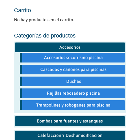
por:
pueden
Carrito
elegir
No hay productos en el carrito.
en
la
Categorías de productos
página
de
Accesorios
producto
Accesorios socorrismo piscina
Cascadas y cañones para piscinas
Duchas
Rejillas rebosadero piscina
Trampolines y toboganes para piscina
Bombas para fuentes y estanques
Calefacción Y Deshumidificación