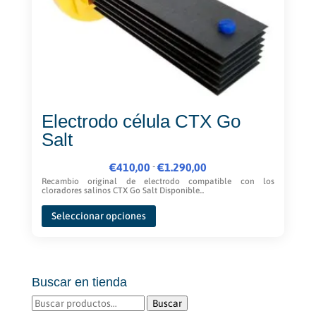
Electrodo célula CTX Go
Salt
Rango
-
€
410,00
€
1.290,00
de
Recambio original de electrodo compatible con los
cloradores salinos CTX Go Salt Disponible...
precios:
Este
desde
Seleccionar opciones
producto
€410,00
tiene
hasta
múltiples
€1.290,00
variantes.
Buscar en tienda
Las
opciones
Buscar
Buscar
se