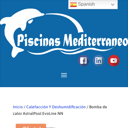
Spanish
Inicio
/
Calefacción Y Deshumidificación
/ Bomba de
calor AstralPool EvoLine NN