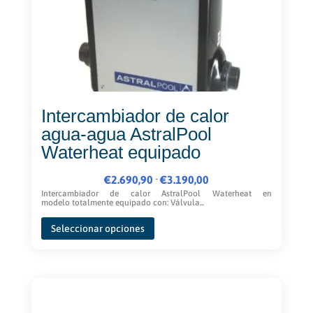
Intercambiador de calor
agua-agua AstralPool
Waterheat equipado
Rango
-
€
2.690,90
€
3.190,00
de
Intercambiador de calor AstralPool Waterheat en
modelo totalmente equipado con: Válvula...
precios:
Este
desde
Seleccionar opciones
producto
€2.690,90
tiene
hasta
múltiples
€3.190,00
variantes.
Las
opciones