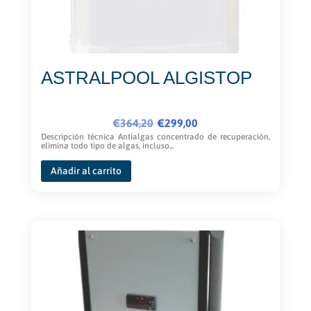
ASTRALPOOL ALGISTOP
El
El
€
364,20
€
299,00
precio
precio
Descripción técnica Antialgas concentrado de recuperación,
elimina todo tipo de algas, incluso...
original
actual
era:
es:
Añadir al carrito
€364,20.
€299,00.