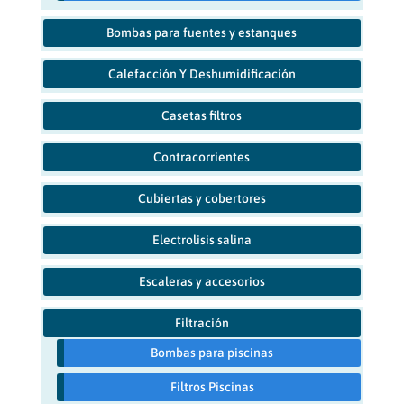
Bombas para fuentes y estanques
Calefacción Y Deshumidificación
Casetas filtros
Contracorrientes
Cubiertas y cobertores
Electrolisis salina
Escaleras y accesorios
Filtración
Bombas para piscinas
Filtros Piscinas