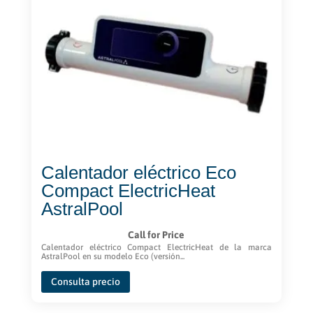
se
pueden
elegir
en
la
página
de
producto
Calentador eléctrico Eco
Compact ElectricHeat
AstralPool
Call for Price
Calentador eléctrico Compact ElectricHeat de la marca
AstralPool en su modelo Eco (versión...
Consulta precio