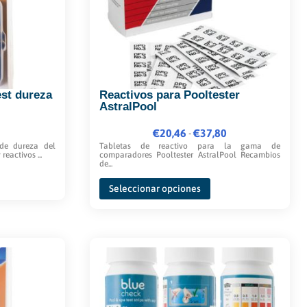
st dureza
Reactivos para Pooltester
AstralPool
€
20,46
Rango
€
37,80
-
de dureza del
Tabletas de reactivo para la gama de
de
activos ...
comparadores Pooltester AstralPool Recambios
de...
precios:
Este
desde
Seleccionar opciones
producto
€20,46
tiene
hasta
múltiples
€37,80
variantes.
Las
opciones
se