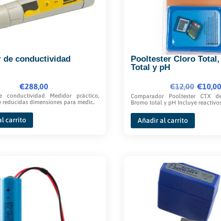
pueden
elegir
en
la
página
 de conductividad
Pooltester Cloro Total
de
Total y pH
producto
€
288,00
€
12,00
El
El
€
10,0
 conductividad Medidor práctico,
Comparador Pooltester CTX de
precio
precio
e reducidas dimensiones para medir...
Bromo total y pH Incluye reactivos:
original
actual
l carrito
Añadir al carrito
era:
es:
€12,00.
€10,00.