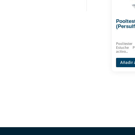
Pooltes
(Persul
Pooltester
Estuche P
activo...
Añadir a