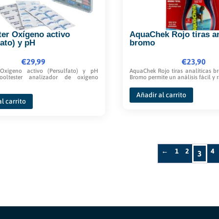
ter Oxígeno activo
AquaChek Rojo tiras an
fato) y pH
bromo
€
29,99
€
23,90
 Oxígeno activo (Persulfato) y pH
AquaChek Rojo tiras analíticas 
ooltester analizador de oxígeno
Bromo permite un análisis fácil y rá
Añadir al carrito
l carrito
←
1
2
4
3