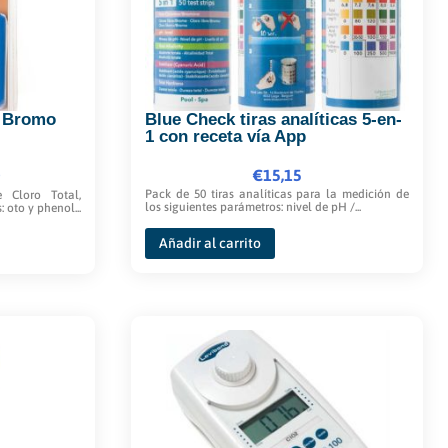
pueden
elegir
en
la
, Bromo
Blue Check tiras analíticas 5-en-
página
1 con receta vía App
de
producto
0
€
15,15
Pack de 50 tiras analíticas para la medición de
 Cloro Total,
los siguientes parámetros: nivel de pH /...
 oto y phenol...
Añadir al carrito