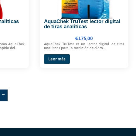
en
la
alíticas
AquaChek TruTest lector digital
página
de tiras analíticas
de
producto
€
175,00
bromo AquaChek
AquaChek TruTest es un lector digital de tiras
pido del...
analíticas para la medición de cloro...
Leer más
→