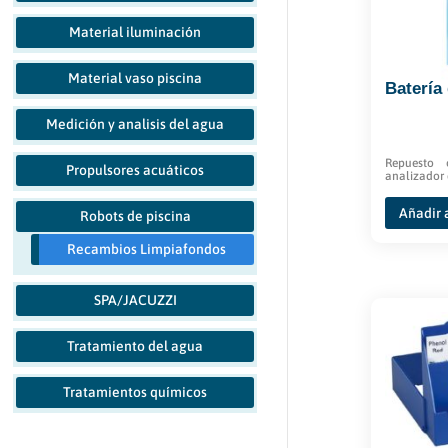
Material iluminación
Material vaso piscina
Batería 
Medición y analisis del agua
Repuesto 
Propulsores acuáticos
analizador 
Añadir a
Robots de piscina
Recambios Limpiafondos
SPA/JACUZZI
Tratamiento del agua
Tratamientos químicos