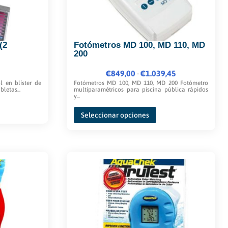
(2
Fotómetros MD 100, MD 110, MD
200
€
849,00
Rango
€
1.039,45
-
l en blíster de
Fotómetros MD 100, MD 110, MD 200 Fotómetro
de
letas...
multiparamétricos para piscina pública rápidos
y...
precios:
Este
desde
Seleccionar opciones
producto
€849,00
tiene
hasta
múltiples
€1.039,45
variantes.
Las
opciones
se
pueden
elegir