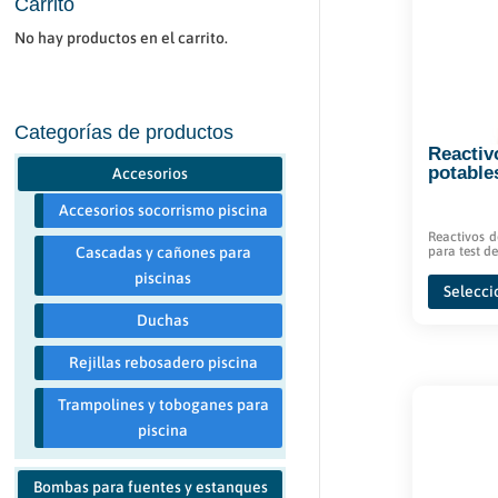
Carrito
No hay productos en el carrito.
Categorías de productos
Reactiv
potable
Accesorios
Accesorios socorrismo piscina
Reactivos 
para test de
Cascadas y cañones para
piscinas
Selecci
Duchas
Rejillas rebosadero piscina
Trampolines y toboganes para
piscina
Bombas para fuentes y estanques