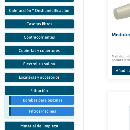
Calefacción Y Deshumidificación
Casetas filtros
Medidor
Contracorrientes
Cubiertas y cobertores
Medidor de
portátil y d
Electrolisis salina
Añadir a
Escaleras y accesorios
Filtración
Bombas para piscinas
Filtros Piscinas
Material de limpieza