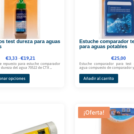
os test dureza para aguas
Estuche comparador te
s
para aguas potables
€
3,33
Rango
€
19,21
€
25,00
-
de repuesto para estuche comparador
Estuche comparador para test 
de
 dureza del agua 70522 de CTX ...
agua compuesto de comparador y re
precios:
Este
onar opciones
Añadir al carrito
desde
producto
€3,33
tiene
hasta
múltiples
€19,21
variantes.
¡Oferta!
Las
opciones
se