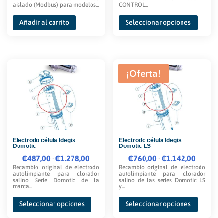
precios:
aislado (Modbus) para modelos...
CONTROL...
desde
Este
Añadir al carrito
Seleccionar opciones
€2.047,00
produc
hasta
tiene
€4.383,00
múltipl
variante
¡Oferta!
Las
opcione
se
pueden
elegir
Electrodo célula Idegis
Electrodo célula Idegis
en
Domotic
Domotic LS
la
€
487,00
Rango
€
1.278,00
€
760,00
Rango
€
1.142,00
-
-
página
Recambio original de electrodo
Recambio original de electrodo
de
de
autolimpiante para clorador
autolimpiante para clorador
de
salino Serie Domotic de la
salino de las series Domotic LS
precios:
precios:
marca...
y...
produc
desde
desde
Este
Este
Seleccionar opciones
Seleccionar opciones
€487,00
€760,00
producto
produc