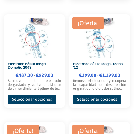
hasta
hasta
tiene
tiene
€1.278,00
€1.142,00
múltiples
múltipl
variantes.
variante
¡Oferta!
Las
Las
opciones
opcione
se
se
pueden
pueden
elegir
elegir
Electrodo célula Idegis
Electrodo célula Idegis Tecno
en
en
Domotic 2008
’12
la
la
€
487,00
Rango
€
929,00
€
299,00
Rango
€
1.199,00
-
-
página
página
Sustituye el electrodo
Renueva el electrodo y recupera
de
de
desgastado y vuelve a disfrutar
la capacidad de desinfección
de
de
de un rendimiento óptimo de tu...
original de tu clorador salino...
precios:
precios:
Este
Este
producto
produc
desde
desde
Seleccionar opciones
Seleccionar opciones
producto
produc
€487,00
€299,00
tiene
tiene
hasta
hasta
múltiples
múltipl
€929,00
€1.199,00
variantes.
variante
¡Oferta!
¡Oferta!
Las
Las