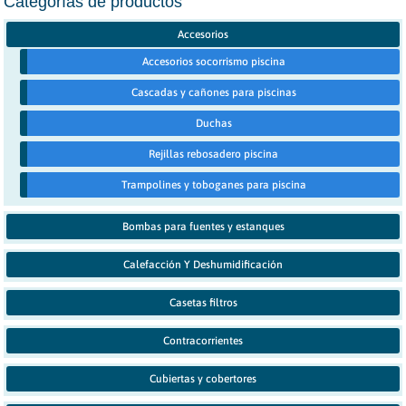
Categorías de productos
producto
Accesorios
Accesorios socorrismo piscina
Cascadas y cañones para piscinas
Duchas
Rejillas rebosadero piscina
Trampolines y toboganes para piscina
Bombas para fuentes y estanques
Calefacción Y Deshumidificación
Casetas filtros
Contracorrientes
Cubiertas y cobertores