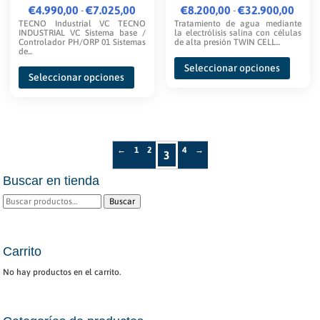
la
la
€
4.990,00
Rango
€
7.025,00
€
8.200,00
Rango
€
32.900,00
-
-
página
página
TECNO Industrial VC TECNO
Tratamiento de agua mediante
de
de
INDUSTRIAL VC Sistema base /
la electrólisis salina con células
de
de
Controlador PH/ORP 01 Sistemas
de alta presión TWIN CELL...
precios:
precios:
de...
Este
producto
produc
desde
desde
Este
Seleccionar opciones
produc
Seleccionar opciones
€4.990,00
€8.200,00
producto
tiene
hasta
hasta
tiene
múltipl
€7.025,00
€32.900,00
múltiples
variante
variantes.
Las
←
1
2
4
→
3
Las
opcione
opciones
Buscar en tienda
se
se
Buscar
Buscar
pueden
pueden
por:
elegir
elegir
en
Carrito
en
la
la
No hay productos en el carrito.
página
página
de
de
produc