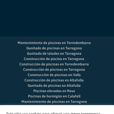
Mantenimiento de piscinas en Torredembarra
Gunitado de piscinas en Tarragona
Gunitado de taludes en Tarragona
Construcción de piscina en Tarragona
Construcción de piscinas en Torredembarra
Construcción de piscinas en Tarragona
Construcción de piscinas en Valls
Construcción de piscinas en Altafulla
Gunitado de piscinas en Altafulla
Piscinas elevadas en Reus
Piscinas de hormigón en Calafell
Mantenimiento de piscinas en Tarragona
Mantenimiento de piscinas en Salou
Limpieza de piscinas Vila-seca
Este sitio usa cookies para ofrecer una mejor experiencia