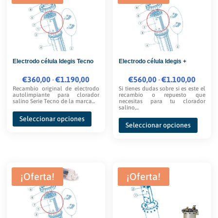
opciones
opcione
se
se
pueden
pueden
elegir
elegir
Electrodo célula Idegis Tecno
Electrodo célula Idegis +
en
en
la
la
€
360,00
Rango
€
1.190,00
€
560,00
Rango
€
1.100,00
-
-
página
página
Recambio original de electrodo
Si tienes dudas sobre si es este el
de
de
autolimpiante para clorador
recambio o repuesto que
de
de
salino Serie Tecno de la marca...
necesitas para tu clorador
precios:
precios:
salino,...
Este
producto
produc
desde
desde
Este
Seleccionar opciones
producto
Seleccionar opciones
€360,00
€560,00
produc
tiene
hasta
hasta
tiene
múltiples
€1.190,00
€1.100,00
múltipl
variantes.
variante
Las
¡Oferta!
¡Oferta!
Las
opciones
opcione
se
se
pueden
pueden