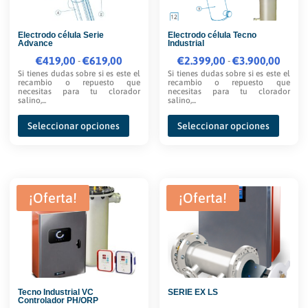
elegir
elegir
en
Electrodo célula Serie
Electrodo célula Tecno
en
Advance
Industrial
la
la
€
419,00
Rango
€
619,00
€
2.399,00
Rango
€
3.900,00
-
-
página
página
Si tienes dudas sobre si es este el
Si tienes dudas sobre si es este el
de
de
de
recambio o repuesto que
recambio o repuesto que
de
necesitas para tu clorador
necesitas para tu clorador
precios:
precios:
producto
salino,...
salino,...
produc
desde
desde
Este
Este
Seleccionar opciones
Seleccionar opciones
€419,00
€2.399,00
producto
produc
hasta
hasta
tiene
tiene
€619,00
€3.900,00
múltiples
múltipl
variantes.
variante
¡Oferta!
¡Oferta!
Las
Las
opciones
opcione
se
se
pueden
pueden
elegir
elegir
Tecno Industrial VC
SERIE EX LS
en
en
Controlador PH/ORP