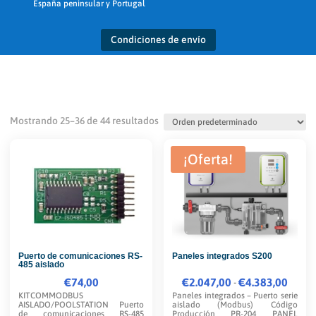
España peninsular y Portugal
Condiciones de envío
Mostrando 25–36 de 44 resultados
¡Oferta!
Puerto de comunicaciones RS-
Paneles integrados S200
485 aislado
€
74,00
€
2.047,00
Rango
€
4.383,00
-
KITCOMMODBUS
Paneles integrados – Puerto serie
de
AISLADO/POOLSTATION Puerto
aislado (Modbus) Código
de comunicaciones RS-485
Producción PR-204 PANEL